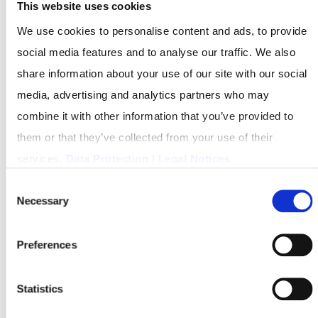
This website uses cookies
Kundenbestands. So kannst Du schnell erkennen, bei
welchen Personen sich aktuell oder langfristig weitere
We use cookies to personalise content and ads, to provide
social media features and to analyse our traffic. We also
und zusätzliche Investitionen anbieten.
share information about your use of our site with our social
media, advertising and analytics partners who may
KUNDENWERTANALYSE
combine it with other information that you’ve provided to
them or that they’ve collected from your use of their
services.
Data Protection
|
Legal Notices
Consent
Necessary
Selection
Preferences
Statistics