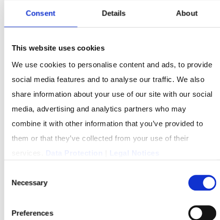
Consent
Details
About
Direct-Mail-Retargeting
This website uses cookies
We use cookies to personalise content and ads, to provide
Direct-Mail-Retargeting: Wandel Webshop-Besuchende
social media features and to analyse our traffic. We also
nachträglich zu Neukundschaft
share information about your use of our site with our social
media, advertising and analytics partners who may
DIRECT-MAIL-RETARGETING
combine it with other information that you’ve provided to
them or that they’ve collected from your use of their
services.
Data Protection
|
Legal Notices
Consent
Necessary
Selection
Preferences