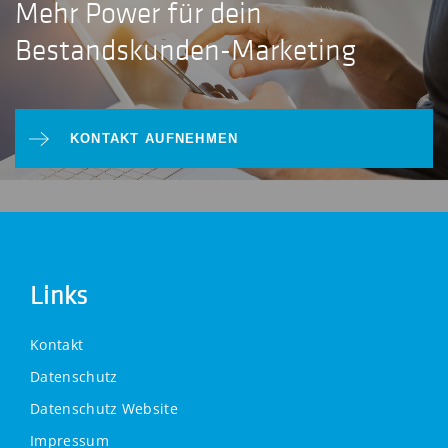
Mehr Power für dein
Bestandskunden-Marketing
KONTAKT AUFNEHMEN
Links
Kontakt
Datenschutz
Datenschutz Website
Impressum