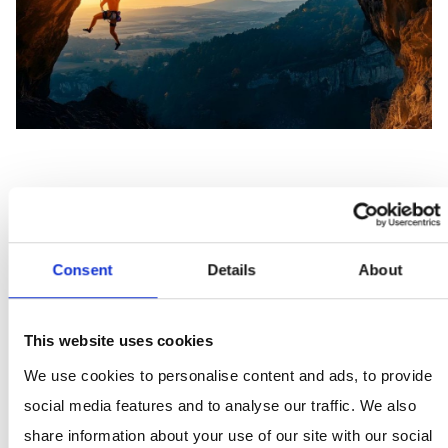
Analytical Services
Consent
Details
About
Neue Erkenntnisse für dein Marketing von morgen – mit
unseren Analytical Services die Charakteristika deiner
(potenziellen) Kundschaft identifizieren
This website uses cookies
We use cookies to personalise content and ads, to provide
ANALYTICAL SERVICES
social media features and to analyse our traffic. We also
share information about your use of our site with our social