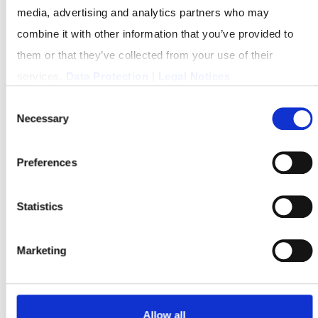
media, advertising and analytics partners who may
combine it with other information that you’ve provided to
them or that they’ve collected from your use of their
services.
Data Protection
|
Legal Notices
Consent
Necessary
Selection
Preferences
Statistics
Marketing
Customer Insights
Erfahre, was dein Kundenstamm bewegt –
Allow all