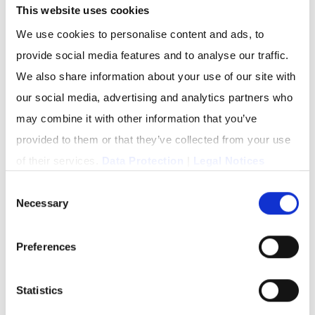
Marketingkosten.
This website uses cookies
Reichweitenmaximierung:
Durch
We use cookies to personalise content and ads, to
überschneidungsfreie Selektion und präzises
provide social media features and to analyse our traffic.
Targeting.
We also share information about your use of our site with
our social media, advertising and analytics partners who
Geringere Streuverluste:
Deine Botschaft
may combine it with other information that you’ve
erreicht die richtige Zielgruppe.
provided to them or that they’ve collected from your use
Optimales Kosten-Nutzen-Verhältnis:
Für
of their services.
Data Protection
|
Legal Notices
nachhaltige Leadgenerierung und
Consent
Umsatzsteigerung.
Necessary
Selection
Preferences
Du möchtest noch mehr zum Thema E-Mail-Marketing
erfahren? Finde weitere Informationen dazu in unseren
Statistics
Blogbeiträgen: