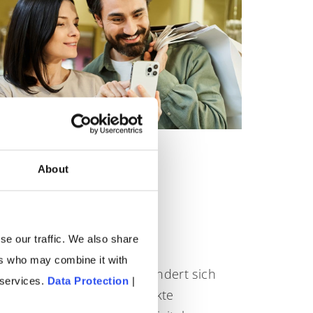
About
E-Mail und KI als
Erfolgsduo im
z
Handelsmarketing
se our traffic. We also share
ers who may combine it with
Die Handelswerbung verändert sich
 services.
Data Protection
|
grundlegend. Printprospekte