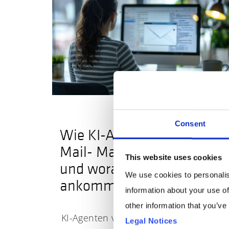
Consent
Wie KI-Agenten das E-
Mail- Marketing verändern
This website uses cookies
und worauf es jetzt
We use cookies to personalis
ankommt
information about your use of
other information that you’ve
KI-Agenten von E-Mail-Providern
Legal Notices