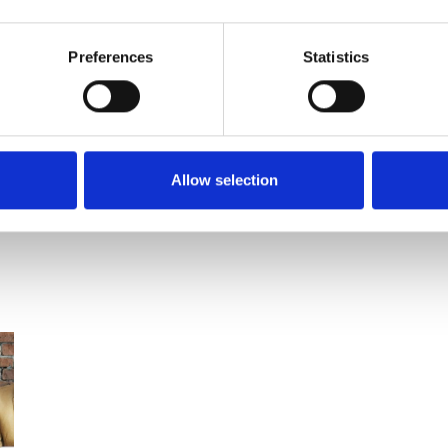
Am 28. Juni 2025 tritt das
Barrierefreiheitsstärkungsgesetz
Preferences
Statistics
(BFSG) in Kraft. Es setzt die EU-
Richtlinie 2019/882 um und soll
Menschen mit Behinderungen einen
gleichberechtigten Zugang zu
Allow selection
digitalen Produkten und
Dienstleistungen ermöglichen.