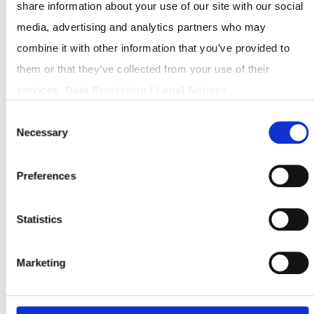
share information about your use of our site with our social
welche zu kurz greifen und worauf es in der Praxis
media, advertising and analytics partners who may
wirklich ankommt.
combine it with other information that you’ve provided to
them or that they’ve collected from your use of their
MARKETINGMYTHEN IM FAKTENCHECK
services.
Data Protection
|
Legal Notices
Consent
Necessary
Selection
Preferences
Statistics
Marketing