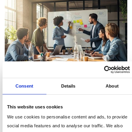
Consent
Details
About
Marketing-Mythen im Faktencheck
This website uses cookies
We use cookies to personalise content and ads, to provide
Marketing steckt voller Behauptungen und
social media features and to analyse our traffic. We also
Halbwahrheiten. Wir zeigen, welche Aussagen stimmen,