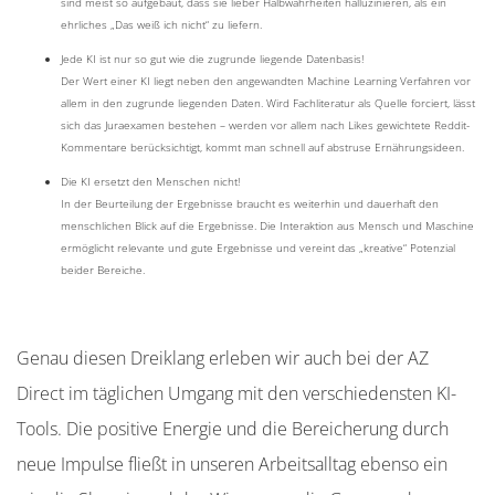
sind meist so aufgebaut, dass sie lieber Halbwahrheiten halluzinieren, als ein
ehrliches „Das weiß ich nicht“ zu liefern.
Jede KI ist nur so gut wie die zugrunde liegende Datenbasis!
Der Wert einer KI liegt neben den angewandten Machine Learning Verfahren vor
allem in den zugrunde liegenden Daten. Wird Fachliteratur als Quelle forciert, lässt
sich das Juraexamen bestehen – werden vor allem nach Likes gewichtete Reddit-
Kommentare berücksichtigt, kommt man schnell auf abstruse Ernährungsideen.
Die KI ersetzt den Menschen nicht!
In der Beurteilung der Ergebnisse braucht es weiterhin und dauerhaft den
menschlichen Blick auf die Ergebnisse. Die Interaktion aus Mensch und Maschine
ermöglicht relevante und gute Ergebnisse und vereint das „kreative“ Potenzial
beider Bereiche.
Genau diesen Dreiklang erleben wir auch bei der AZ
Direct im täglichen Umgang mit den verschiedensten KI-
Tools. Die positive Energie und die Bereicherung durch
neue Impulse fließt in unseren Arbeitsalltag ebenso ein