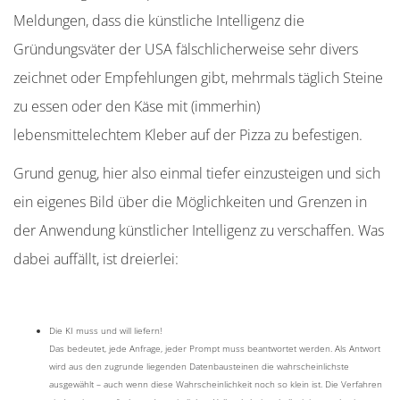
Meldungen, dass die künstliche Intelligenz die
Gründungsväter der USA fälschlicherweise sehr divers
zeichnet oder Empfehlungen gibt, mehrmals täglich Steine
zu essen oder den Käse mit (immerhin)
lebensmittelechtem Kleber auf der Pizza zu befestigen.
Grund genug, hier also einmal tiefer einzusteigen und sich
ein eigenes Bild über die Möglichkeiten und Grenzen in
der Anwendung künstlicher Intelligenz zu verschaffen. Was
dabei auffällt, ist dreierlei:
Die KI muss und will liefern!
Das bedeutet, jede Anfrage, jeder Prompt muss beantwortet werden. Als Antwort
wird aus den zugrunde liegenden Datenbausteinen die wahrscheinlichste
ausgewählt – auch wenn diese Wahrscheinlichkeit noch so klein ist. Die Verfahren