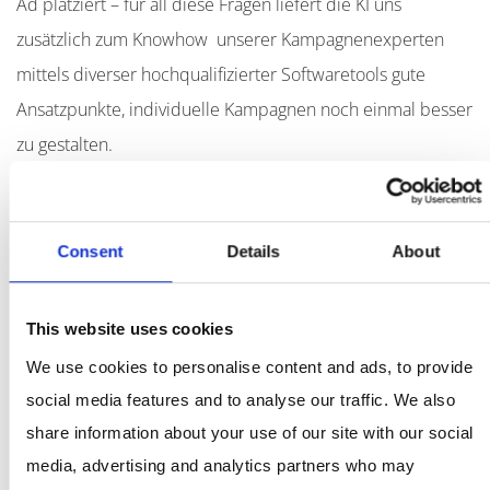
Ad platziert – für all diese Fragen liefert die KI uns
zusätzlich zum Knowhow unserer Kampagnenexperten
mittels diverser hochqualifizierter Softwaretools gute
Ansatzpunkte, individuelle Kampagnen noch einmal besser
zu gestalten.
Wie intelligent ist nun also die KI?
Nach unseren Erfahrungen ist das eigentlich die falsche
Consent
Details
About
Frage. Vielmehr geht es darum zu ermitteln, wo und wie
die KI Prozesse und Aufgaben übernehmen kann, die den
Alltag und Erfolg unserer Tätigkeiten optimieren. Der
This website uses cookies
Erfolg, den die KI dabei hat, fußt dabei weniger auf etwas
We use cookies to personalise content and ads, to provide
wie Intelligenz, sondern eher auf den zugrundeliegenden
social media features and to analyse our traffic. We also
share information about your use of our site with our social
Daten, einer klar umrissenen Aufgabenstruktur und dem
media, advertising and analytics partners who may
Knowhow der Anwender.